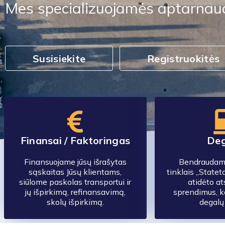
Mes specializuojamės aptarnaud
Susisiekite
Registruokitės
Finansai / Faktoringas
Deg
Finansuojame jūsų išrašytas
Bendraudami
sąskaitas Jūsų klientams,
tinklais „Statet
siūlome paskolas transportui ir
atidėto a
jų išpirkimą, refinansavimą,
sprendimus, 
skolų išpirkimą.
degalų