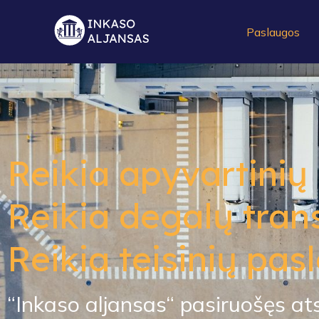
Paslaugos
Reikia apyvartinių 
Reikia degalų tran
Reikia teisinių pas
“Inkaso aljansas“ pasiruošęs atsa