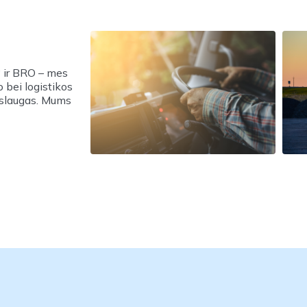
a“ ir BRO – mes
o bei logistikos
aslaugas. Mums