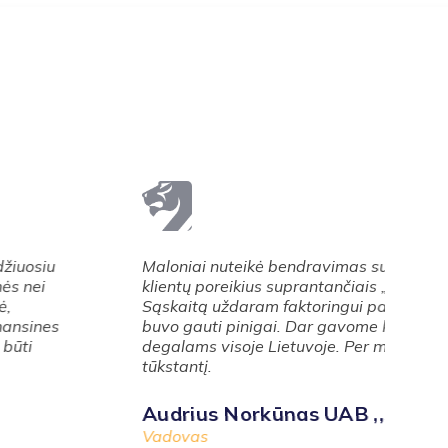
ė bendravimas su savo darbą išmanančiais ir
Kai
s suprantančiais „Inkaso aljansas“ specialistais.
atg
 faktoringui pateikėme ryte, o jau po pietų už ją
pas
gai. Dar gavome konkurencingą pasiūlymą
iši
 Lietuvoje. Per metus sutaupysime ne vieną
kie
tik
kūnas UAB ,,Sanosta“
Vy
Vyk