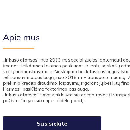
Apie mus
„Inkaso aljansas“ nuo 2013 m. specializuojasi aptarnauti degal
įmones, teikdamas teisines paslaugas, klientų sąskaitų admi
skolų administravimo ir išieškojimo bei kitas paslaugas. Nu
refinansavimo paslaugą, nuo 2018 m. – transporto nuomą. 20
prekinio kredito draudimo, laidavimų ir garantijų bei kitų fin
Hermes“ pasiūlėme faktoringo paslaugą.
„Inkaso aljansas“ savo veiklą yra sukoncentravęs į transporto
pažįsta, čia yra sukaupęs didelę patirtį.
Susisiekite