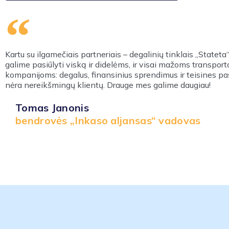
Kartu su ilgamečiais partneriais – degalinių tinklais „Statet
galime pasiūlyti viską ir didelėms, ir visai mažoms transport
kompanijoms: degalus, finansinius sprendimus ir teisines p
nėra nereikšmingų klientų. Drauge mes galime daugiau!
Tomas Janonis
bendrovės „Inkaso aljansas“ vadovas