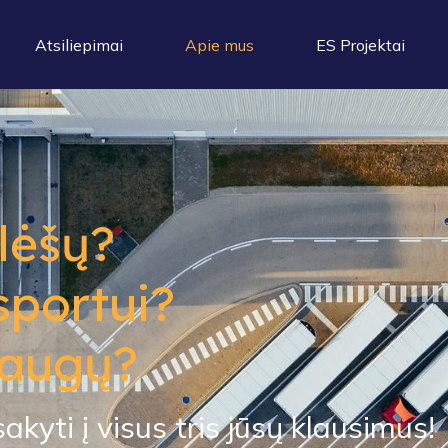
Atsiliepimai
Apie mus
ES Projektai
lėšų?
sportui?
laugų?
kyti į visus tris jūsų klausimus!