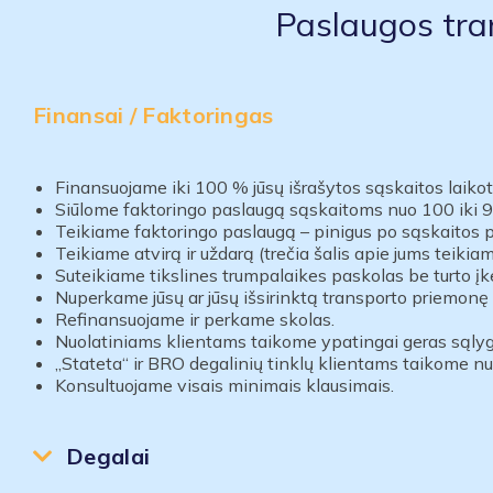
Paslaugos tra
Finansai / Faktoringas
Finansuojame iki 100 % jūsų išrašytos sąskaitos laikota
Siūlome faktoringo paslaugą sąskaitoms nuo 100 iki 
Teikiame faktoringo paslaugą – pinigus po sąskaitos 
Teikiame atvirą ir
uždarą (trečia šalis apie jums teik
Suteikiame tikslines trumpalaikes paskolas be turto įk
Nuperkame jūsų ar jūsų išsirinktą transporto priemonę 
Refinansuojame ir perkame skolas.
Nuolatiniams klientams taikome ypatingai geras sąlyg
„Stateta“ ir BRO degalinių tinklų klientams taikome nu
Konsultuojame visais minimais klausimais.
Degalai