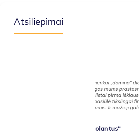
Atsiliepimai
žėjai menkai „domina“ didžiuosiu
Maloniai nuteik
 jų sąlygos mums prastesnės nei
klientų poreikiu
specialistai pirma išklausė,
Sąskaitą uždaram
po to pasiūlė tikslingai finansines
buvo gauti pini
kainomis. Ir mažieji gali būti
degalams visoje
tūkstantį.
B ,,Solantus“
Audrius Nor
Vadovas