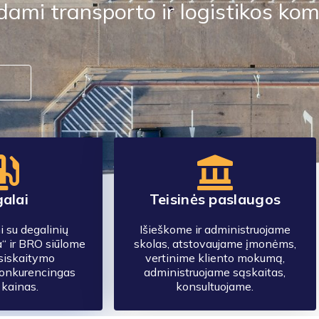
ami transporto ir logistikos kom
alai
Teisinės paslaugos
 su degalinių
Išieškome ir administruojame
a“ ir BRO siūlome
skolas, atstovaujame įmonėms,
tsiskaitymo
vertinime kliento mokumą,
konkurencingas
administruojame sąskaitas,
 kainas.
konsultuojame.