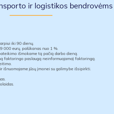
nsporto ir logistikos bendrovėms
rpiui iki 90 dienų.
99 000 eurų
, palūkanas nuo 1 %.
pateikimo išmokame tą pačią darbo dieną.
iamą faktoringo paslaugą neinformuojama)
faktoringą.
eitimo.
ir išnuomojame jūsų įmonei su galimybe išsipirkti.
as.
olaidas.