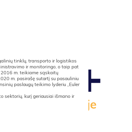
inių tinklų, transporto ir logistikos
nistravimo ir monitoringo, o taip pat
o 2016 m. teikiame sąskaitų
20 m. pasirašę sutartį su pasauliniu
ansinių paslaugų teikimo lyderiu „Euler
 sektorių, kurį geriausiai išmano ir